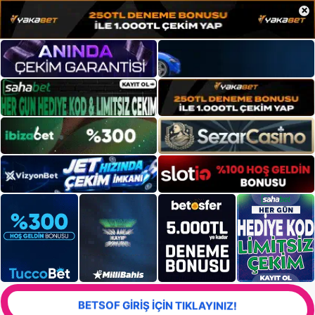
×
BETSOF GİRİŞ İÇİN TIKLAYINIZ!