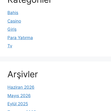
Bahis
Casino
Giriş
Para Yatırma
Tv
Arşivler
Haziran 2026
Mayıs 2026
Eylül 2025