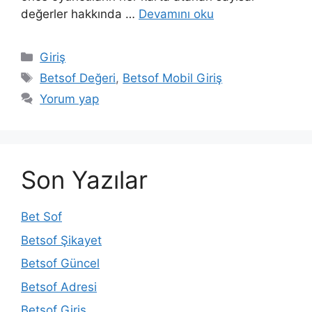
değerler hakkında …
Devamını oku
Kategoriler
Giriş
Etiketler
Betsof Değeri
,
Betsof Mobil Giriş
Yorum yap
Son Yazılar
Bet Sof
Betsof Şikayet
Betsof Güncel
Betsof Adresi
Betsof Giriş