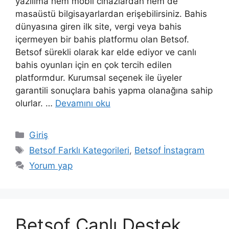
yazılıma hem mobil cihazlardan hem de
masaüstü bilgisayarlardan erişebilirsiniz. Bahis
dünyasına giren ilk site, vergi veya bahis
içermeyen bir bahis platformu olan Betsof.
Betsof sürekli olarak kar elde ediyor ve canlı
bahis oyunları için en çok tercih edilen
platformdur. Kurumsal seçenek ile üyeler
garantili sonuçlara bahis yapma olanağına sahip
olurlar. …
Devamını oku
Kategoriler
Giriş
Etiketler
Betsof Farklı Kategorileri
,
Betsof İnstagram
Yorum yap
Betsof Canlı Destek