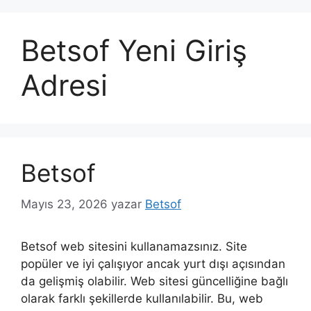
Betsof Yeni Giriş
Adresi
Betsof
Mayıs 23, 2026
yazar
Betsof
Betsof web sitesini kullanamazsınız. Site
popüler ve iyi çalışıyor ancak yurt dışı açısından
da gelişmiş olabilir. Web sitesi güncelliğine bağlı
olarak farklı şekillerde kullanılabilir. Bu, web