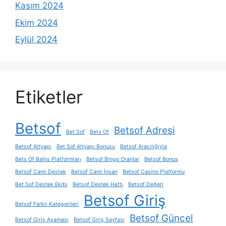
Kasım 2024
Ekim 2024
Eylül 2024
Etiketler
Betsof
Betsof Adresi
Bet Sof
Bets Of
Betsof Altyapı
Bet Sof Altyapı Bonusu
Betsof Aracılığıyla
Bets Of Bahis Platformları
Betsof Bingo Oranlar
Betsof Bonus
Betsof Canlı Destek
Betsof Canlı İnsan
Betsof Casino Platformu
Bet Sof Destek Ekibi
Betsof Destek Hattı
Betsof Değeri
Betsof Giriş
Betsof Farklı Kategorileri
Betsof Güncel
Betsof Giriş Aşaması
Betsof Giriş Sayfası