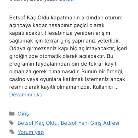
Betsof Kaç Oldu kapatmanın ardından oturum
açıncaya kadar hesabınız geçici olarak
kapatılacaktır. Hesabınıza yeniden erişim
sağlamak için tekrar giriş yapmanız yeterlidir.
Odaya girmezseniz kapı hiç açılmayacaktır, içeri
girdiğinizde otomatik olarak açılacaktır. Bu
programın faydalarından biri de tekrar kayıt
olmanıza gerek olmamasıdır. Bunun bir örneği,
casino veya oyunlara katılmak istemeniz ancak
resmi olarak kayıtlı olmamanızdır. Kullanıcı …
Devamını oku
Kategoriler
Giriş
Etiketler
Betsof Kaç Oldu
,
Betsof Yeni Giriş Adresi
Yorum yap