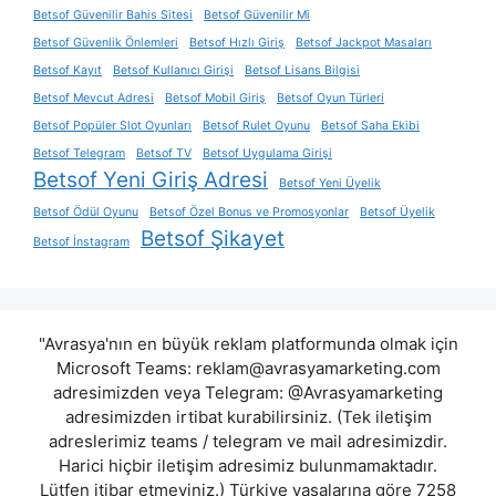
Betsof Güvenilir Bahis Sitesi
Betsof Güvenilir Mi
Betsof Güvenlik Önlemleri
Betsof Hızlı Giriş
Betsof Jackpot Masaları
Betsof Kayıt
Betsof Kullanıcı Girişi
Betsof Lisans Bilgisi
Betsof Mevcut Adresi
Betsof Mobil Giriş
Betsof Oyun Türleri
Betsof Popüler Slot Oyunları
Betsof Rulet Oyunu
Betsof Saha Ekibi
Betsof Telegram
Betsof TV
Betsof Uygulama Girişi
Betsof Yeni Giriş Adresi
Betsof Yeni Üyelik
Betsof Ödül Oyunu
Betsof Özel Bonus ve Promosyonlar
Betsof Üyelik
Betsof Şikayet
Betsof İnstagram
"Avrasya'nın en büyük reklam platformunda olmak için
Microsoft Teams:
reklam@avrasyamarketing.com
adresimizden veya Telegram: @Avrasyamarketing
adresimizden irtibat kurabilirsiniz. (Tek iletişim
adreslerimiz teams / telegram ve mail adresimizdir.
Harici hiçbir iletişim adresimiz bulunmamaktadır.
Lütfen itibar etmeyiniz.) Türkiye yasalarına göre 7258