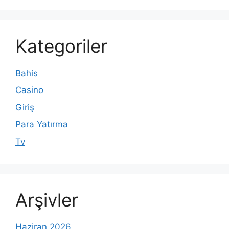
Kategoriler
Bahis
Casino
Giriş
Para Yatırma
Tv
Arşivler
Haziran 2026