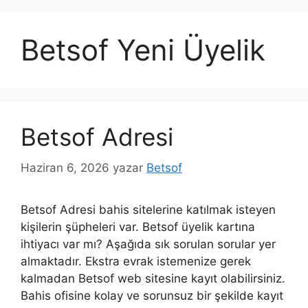
Betsof Yeni Üyelik
Betsof Adresi
Haziran 6, 2026
yazar
Betsof
Betsof Adresi bahis sitelerine katılmak isteyen
kişilerin şüpheleri var. Betsof üyelik kartına
ihtiyacı var mı? Aşağıda sık sorulan sorular yer
almaktadır. Ekstra evrak istemenize gerek
kalmadan Betsof web sitesine kayıt olabilirsiniz.
Bahis ofisine kolay ve sorunsuz bir şekilde kayıt