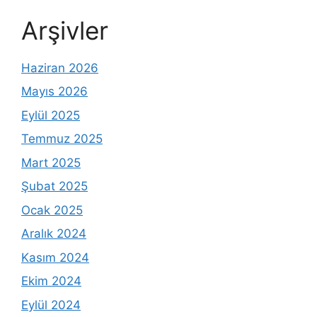
Arşivler
Haziran 2026
Mayıs 2026
Eylül 2025
Temmuz 2025
Mart 2025
Şubat 2025
Ocak 2025
Aralık 2024
Kasım 2024
Ekim 2024
Eylül 2024