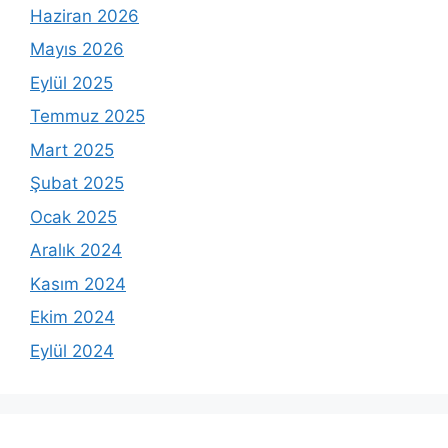
Haziran 2026
Mayıs 2026
Eylül 2025
Temmuz 2025
Mart 2025
Şubat 2025
Ocak 2025
Aralık 2024
Kasım 2024
Ekim 2024
Eylül 2024