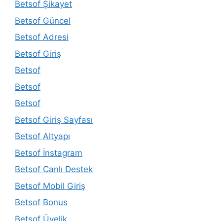
Betsof Şikayet
Betsof Güncel
Betsof Adresi
Betsof Giriş
Betsof
Betsof
Betsof
Betsof Giriş Sayfası
Betsof Altyapı
Betsof İnstagram
Betsof Canlı Destek
Betsof Mobil Giriş
Betsof Bonus
Betsof Üyelik