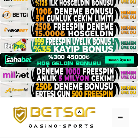
İçeriğe
atla
Menü