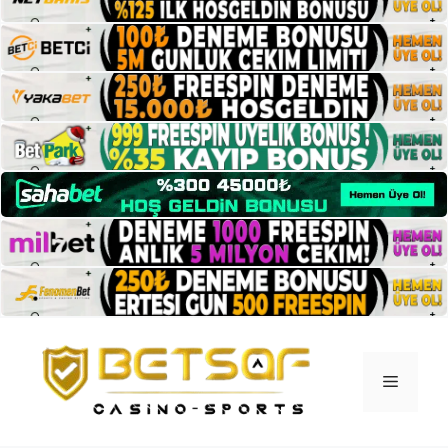
İçeriğe
atla
Menü