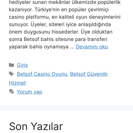
hediyeler sunan mekânlar ülkemizde popülerlik
kazanıyor. Türkiye’nin en popüler çevrimiçi
casino platformu, en kaliteli oyun deneyimlerini
sunuyor. Üyeler, siteleri iyice anlaşıldığında
önem duygusunu hissederler. Üye olduktan
sonra Betsof bahis sitesine para transferi
yaparak bahis oynamaya …
Devamını oku
Kategoriler
Giriş
Etiketler
Betsof Casino Oyunu
,
Betsof Güvenilir
Hizmet
Yorum yap
Son Yazılar